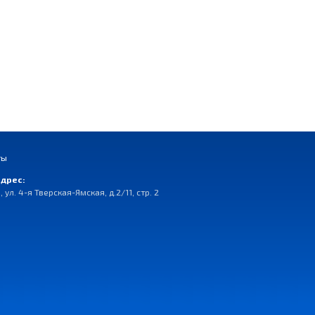
ты
дрес:
, ул. 4-я Тверская-Ямская, д.2/11, стр. 2