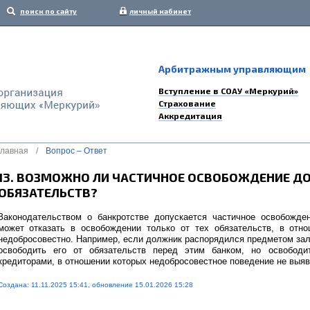
поиск по сайту
личный кабинет
Арбитражным управляющим
Вступление в СОАУ «Меркурий»
Страхование
Аккредитация
Главная
/
Вопрос – Ответ
13. ВОЗМОЖНО ЛИ ЧАСТИЧНОЕ ОСВОБОЖДЕНИЕ Д
ОБЯЗАТЕЛЬСТВ?
Законодательством о банкротстве допускается частичное освобожде
может отказать в освобождении только от тех обязательств, в отн
недобросовестно. Например, если должник распорядился предметом зало
освободить его от обязательств перед этим банком, но освободи
кредиторами, в отношении которых недобросовестное поведение не выяв
Создана: 11.11.2025 15:41, обновление 15.01.2026 15:28