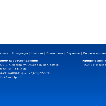
ервая
|
Ассоциация
|
Новости
|
Стажировка
|
Обучение
|
Вопросы и отве
рием корреспонденции:
Юридический а
27018, г. Москва, ул. Сущевский вал, дом 16,
125047, г. Москва
троение 4, офис 301
7(495)7480415 факс +7(495)2150997
ffice@soautpprf.ru