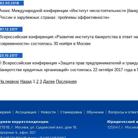
02.03.2018
Анонс Международной конференции «Институт несостоятельности (банкр
России и зарубежных странах: проблемы эффективности»
07.12.2017
Всероссийская конференция «Развитие института банкротства в ответ н
современности» состоялась 30 ноября в Москве
25.10.2017
II Всероссийская конференция «Защита прав предпринимателей и гражд
банкротстве кредитных организаций» состоялась 22 октября 2017 года в
На первую
Назад
1
2
3
Далее
Последняя
ервая
|
Ассоциация
|
Новости
|
Стажировка
|
Обучение
|
Вопросы и отве
рием корреспонденции:
Юридический а
27018, г. Москва, ул. Сущевский вал, дом 16,
125047, г. Москва
троение 4, офис 301
7(495)7480415 факс +7(495)2150997