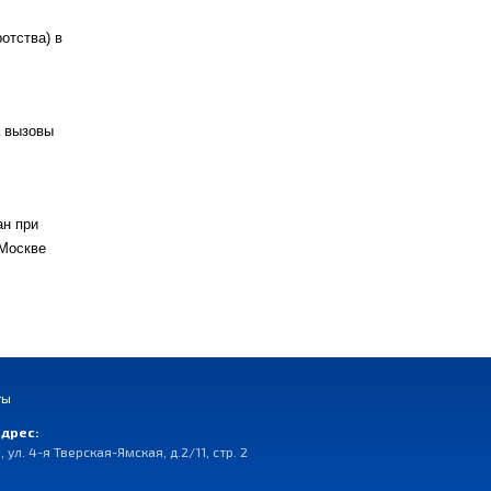
отства) в
а вызовы
ан при
 Москве
ты
дрес:
, ул. 4-я Тверская-Ямская, д.2/11, стр. 2