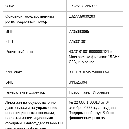
Факс
+7 (495) 644-3771
Основной государственный
1027739039283
регистрационный номер
ИНН
7705380065
КПП
775001001
Расчетный счет
40701810819000000121 в
Московском филиале "БАНК
СГБ, г. Москва
Кор. счет
30101810245250000094
БИК
044525094
Генеральный директор
Прасс Павел Игоревич
Лицензия на осуществление
№ 22-000-1-00013 от 04
деятельности по управлению
октября 2000 года, выдана
инвестиционными фондами,
Федеральной службой по
паевыми инвестиционными
финансовым рынкам
фондами и негосударственными
пенсионными фондами