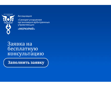
Первая
|
Ассоциация
|
Новости
|
Стажировка
|
Обучение
|
Вопросы и ответы
Прием корреспонденции:
127018, г. Москва, ул. Сущевский вал, дом 16,
строение 4, офис 301
+7(495)7480415 факс +7(495)2150997