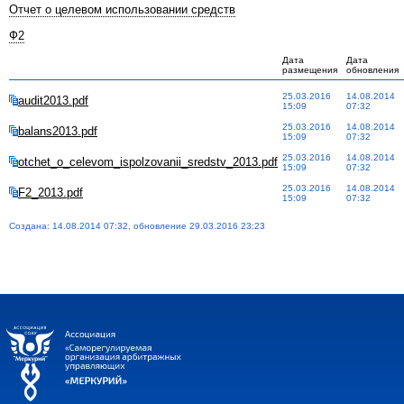
Отчет о целевом использовании средств
Ф2
Дата
Дата
размещения
обновления
25.03.2016
14.08.2014
audit2013.pdf
15:09
07:32
25.03.2016
14.08.2014
balans2013.pdf
15:09
07:32
25.03.2016
14.08.2014
otchet_o_celevom_ispolzovanii_sredstv_2013.pdf
15:09
07:32
25.03.2016
14.08.2014
F2_2013.pdf
15:09
07:32
Создана: 14.08.2014 07:32, обновление 29.03.2016 23:23