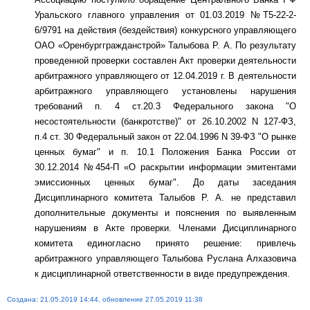
Уральского главного управления от 01.03.2019 №Т5-22-2-
6/9791 на действия (бездействия) конкурсного управляющего
ОАО «Оренбурггражданстрой» Талыбова Р. А. По результату
проведенной проверки составлен Акт проверки деятельности
арбитражного управляющего от 12.04.2019 г. В деятельности
арбитражного управляющего установлены нарушения
требований п. 4 ст.20.3 Федерального закона "О
несостоятельности (банкротстве)" от 26.10.2002 N 127-ФЗ,
п.4 ст. 30 Федеральный закон от 22.04.1996 N 39-ФЗ "О рынке
ценных бумаг" и п. 10.1 Положения Банка России от
30.12.2014 №454-П «О раскрытии информации эмитентами
эмиссионных ценных бумаг". До даты заседания
Дисциплинарного комитета Талыбов Р. А. не представил
дополнительные документы и пояснения по выявленным
нарушениям в Акте проверки. Членами Дисциплинарного
комитета единогласно принято решение: привлечь
арбитражного управляющего Талыбова Руслана Алхазовича
к дисциплинарной ответственности в виде предупреждения.
Создана: 21.05.2019 14:44, обновление 27.05.2019 11:38