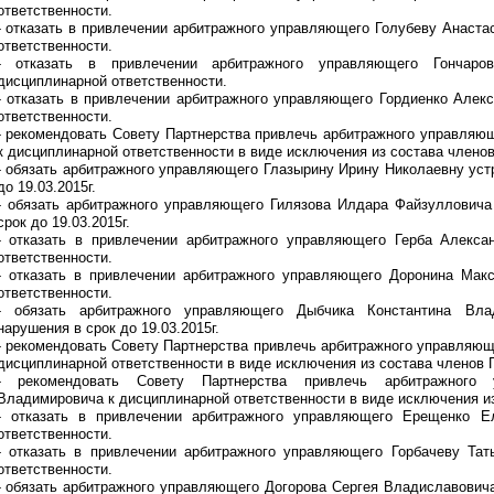
ответственности.
- отказать в привлечении арбитражного управляющего Голубеву Анаст
ответственности.
- отказать в привлечении арбитражного управляющего Гончаро
дисциплинарной ответственности.
- отказать в привлечении арбитражного управляющего Гордиенко Алек
ответственности.
- рекомендовать Совету Партнерства привлечь арбитражного управляю
к дисциплинарной ответственности в виде исключения из состава членов
- обязать арбитражного управляющего Глазырину Ирину Николаевну уст
до 19.03.2015г.
- обязать арбитражного управляющего Гилязова Илдара Файзулловича
срок до 19.03.2015г.
- отказать в привлечении арбитражного управляющего Герба Алекса
ответственности.
- отказать в привлечении арбитражного управляющего Доронина Мак
ответственности.
- обязать арбитражного управляющего Дыбчика Константина Вла
нарушения в срок до 19.03.2015г.
- рекомендовать Совету Партнерства привлечь арбитражного управляющ
дисциплинарной ответственности в виде исключения из состава членов 
- рекомендовать Совету Партнерства привлечь арбитражного
Владимировича к дисциплинарной ответственности в виде исключения из
- отказать в привлечении арбитражного управляющего Ерещенко Е
ответственности.
- отказать в привлечении арбитражного управляющего Горбачеву Тат
ответственности.
- обязать арбитражного управляющего Догорова Сергея Владиславович