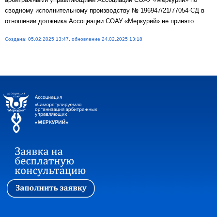
сводному исполнительному производству № 196947/21/77054-СД в
отношении должника Ассоциации СОАУ «Меркурий» не принято.
Создана: 05.02.2025 13:47, обновление 24.02.2025 13:18