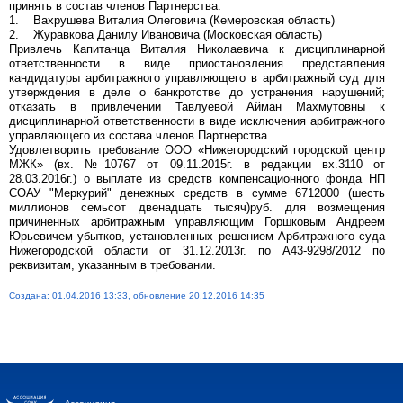
принять в состав членов Партнерства:
1. Вахрушева Виталия Олеговича (Кемеровская область)
2. Журавкова Данилу Ивановича (Московская область)
Привлечь Капитанца Виталия Николаевича к дисциплинарной
ответственности в виде приостановления представления
кандидатуры арбитражного управляющего в арбитражный суд для
утверждения в деле о банкротстве до устранения нарушений;
отказать в привлечении Тавлуевой Айман Махмутовны к
дисциплинарной ответственности в виде исключения арбитражного
управляющего из состава членов Партнерства.
Удовлетворить требование ООО «Нижегородский городской центр
МЖК» (вх. №10767 от 09.11.2015г. в редакции вх.3110 от
28.03.2016г.) о выплате из средств компенсационного фонда НП
СОАУ "Меркурий" денежных средств в сумме 6712000 (шесть
миллионов семьсот двенадцать тысяч)руб. для возмещения
причиненных арбитражным управляющим Горшковым Андреем
Юрьевичем убытков, установленных решением Арбитражного суда
Нижегородской области от 31.12.2013г. по А43-9298/2012 по
реквизитам, указанным в требовании.
Создана: 01.04.2016 13:33, обновление 20.12.2016 14:35